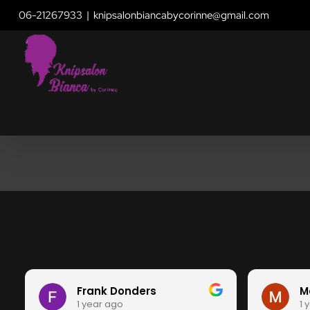
Skip
06-21267933
|
knipsalonbiancabycorinne@gmail.com
to
content
Frank Donders
M
1 year ago
1 