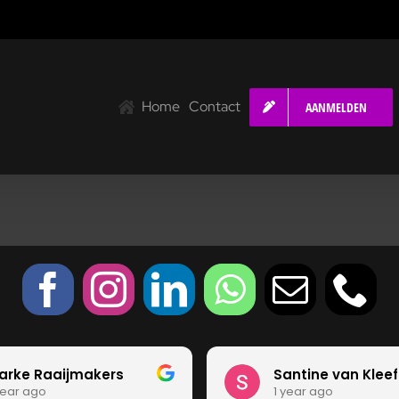
Home
Contact
AANMELDEN
arke Raaijmakers
Santine van Kleef
year ago
1 year ago