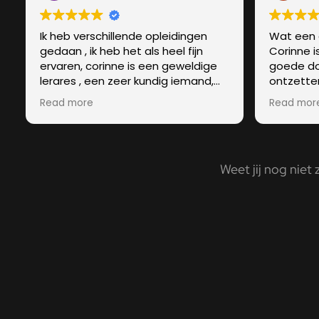
Ik heb verschillende opleidingen
Wat een 
gedaan , ik heb het als heel fijn
Corinne i
ervaren, corinne is een geweldige
goede do
lerares , een zeer kundig iemand,
ontzetten
met een hele warme
duidelijk 
Read more
Read mor
persoonlijkheid,groetjes Carianne
meteen o
Donders
vertrouwen
slechts v
meer gel
Weet jij nog niet 
had verwa
zoontjes
alleen su
echt leu
een aanr
praktisch
en het le
leren.