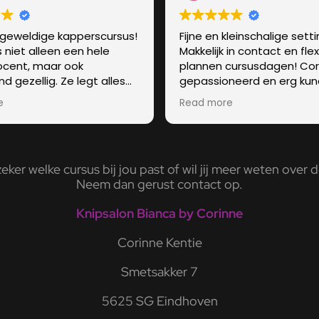
geweldige kapperscursus!
Fijne en kleinschalige setti
s niet alleen een hele
Makkelijk in contact en flex
cent, maar ook
plannen cursusdagen! Cori
d gezellig. Ze legt alles
gepassioneerd en erg kun
en rustig uit, waardoor je je
Ik kijk terug op fijne curs
e
Read more
p je gemak voelt en echt
met persoonlijke begeleid
 krijgt in wat je doet. In
ier lessen heb ik zóveel
eerd dan ik van tevoren
zeker welke cursus bij jou past of wil jij meer weten ove
cht. Ik kan nu mijn
Neem dan gerust contact op.
 en man knippen, wat niet
perhandig is, maar ook
Knipsalon Bianca by Corinne
k om te doen! Absoluut
ader voor iedereen die
Corinne Kentie
 aan de slag wil met haar
uk vindt om iets nieuws te
Smetsakker 7
5625 SG Eindhoven