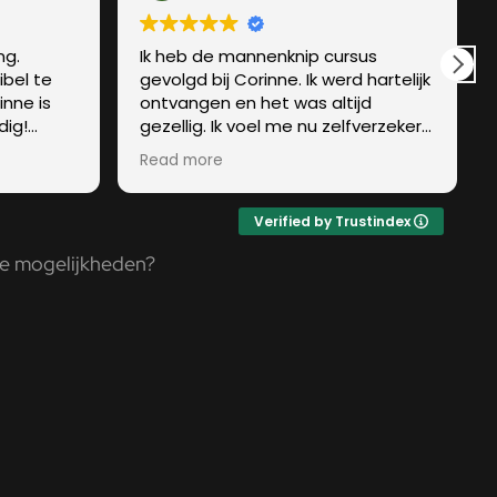
ng.
Ik heb de mannenknip cursus
ibel te
gevolgd bij Corinne. Ik werd hartelijk
nne is
ontvangen en het was altijd
dig!
gezellig. Ik voel me nu zelfverzekerd
usdagen
genoeg om mijn man en zoontje te
Read more
ing!
knippen. Fijn dat je na de cursus ook
nog altijd terecht kunt bij haar voor
vragen.
Verified by Trustindex
r de mogelijkheden?