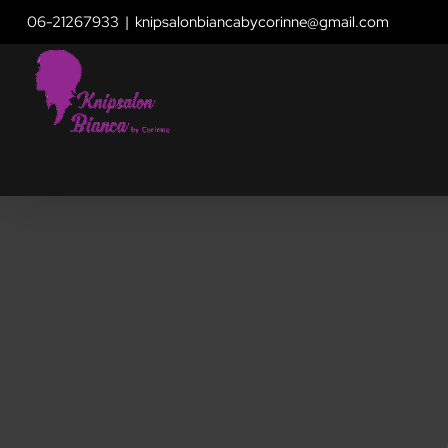
Skip
06-21267933
|
knipsalonbiancabycorinne@gmail.com
to
content