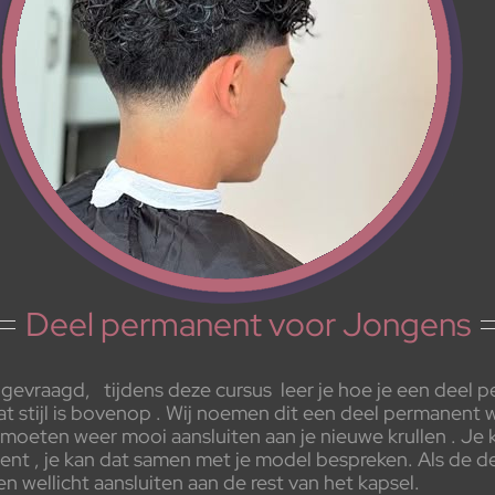
Deel permanent voor Jongens
el gevraagd, tijdens deze cursus leer je hoe je een deel
wat stijl is bovenop . Wij noemen dit een deel permanent w
eten weer mooi aansluiten aan je nieuwe krullen . Je ka
nt , je kan dat samen met je model bespreken. Als de de
n wellicht aansluiten aan de rest van het kapsel.