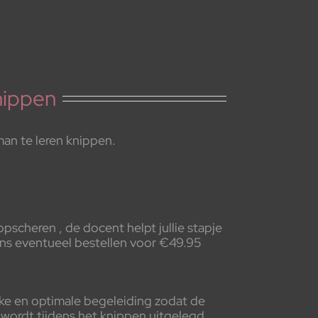
nippen
man te leren knippen.
pscheren , de docent helpt jullie stapje
ons eventueel bestellen voor €49.95
jke en optimale begeleiding zodat de
 wordt tijdens het knippen uitgelegd.