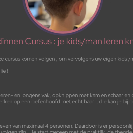
dinnen Cursus : je kids/man leren k
eze cursus komen volgen , om vervolgens uw eigen kids /
ie !
 heren- en jongens vak, opknippen met kam en schaar en o
erken op een oefenhoofd met echt haar , die kan je bij 
even van maximaal 4 personen. Daardoor is er persoonli
volgen zijn. Je start meteen met de praktijk, de theorie