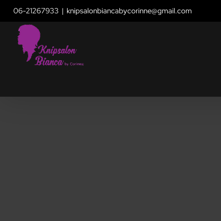
Skip
06-21267933
|
knipsalonbiancabycorinne@gmail.com
to
content