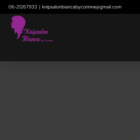
Skip
06-21267933
|
knipsalonbiancabycorinne@gmail.com
to
content