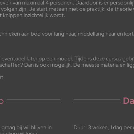
even van maximaal 4 personen. Daardoor is er persoonli
volgen zijn. Je start meteen met de praktijk, de theorie
t knippen inzichtelijk wordt.
nieken aan bod voor lang haar, middellang haar en kort ha
eventueel later op een model. Tijdens deze cursus gebru
anschaffen? Dan is ook mogelijk. De meeste materialen lig
at.
p
Da
raag bij wil blijven in
Duur: 3 weken, 1 dag per 
ieken wil leren.